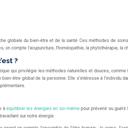
e globale du bien-être et de la santé. Ces méthodes de soins n
 on compte l’acupuncture, l’homéopathie, la phytothérapie, la chi
est ?
que qui privilégie les méthodes naturelles et douces, comme l’ar
e bien-être global de la personne. Elle s’intéresse à l’individu 
plémentaire.
e
se à
équilibrer les énergies en soi-même
pour prévenir ou guérir
availlant sur notre énergie.
 prend en compte l’ensemble de l’être humain : le corps, l’esp