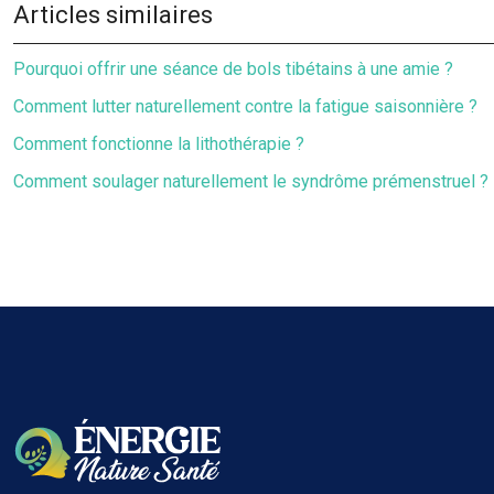
Articles similaires
Pourquoi offrir une séance de bols tibétains à une amie ?
Comment lutter naturellement contre la fatigue saisonnière ?
Comment fonctionne la lithothérapie ?
Comment soulager naturellement le syndrôme prémenstruel ?