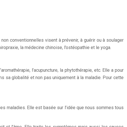
on conventionnelles visent à prévenir, à guérir ou à soulager
ropraxie, la médecine chinoise, l’ostéopathie et le yoga.
omathérapie, l’acupuncture, la phytothérapie, etc. Elle a pour
dans sa globalité et non pas uniquement à la maladie. Pour cette
 les maladies. Elle est basée sur l’idée que nous sommes tous
rit et l’âme. Elle traite les symptômes mais aussi les causes