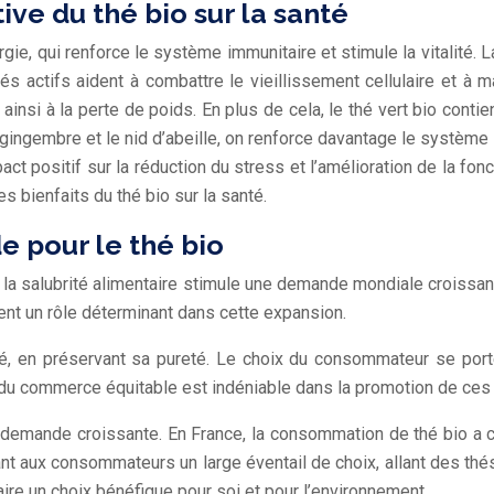
ive du thé bio sur la santé
ie, qui renforce le système immunitaire et stimule la vitalité. L
actifs aident à combattre le vieillissement cellulaire et à ma
ainsi à la perte de poids. En plus de cela, le thé vert bio conti
gingembre et le nid d’abeille, on renforce davantage le système i
act positif sur la réduction du stress et l’amélioration de la fon
 bienfaits du thé bio sur la santé.
 pour le thé bio
la salubrité alimentaire stimule une demande mondiale croissante
uent un rôle déterminant dans cette expansion.
 thé, en préservant sa pureté. Le choix du consommateur se port
du commerce équitable est indéniable dans la promotion de ces th
 demande croissante. En France, la consommation de thé bio a 
ant aux consommateurs un large éventail de choix, allant des thé
ire un choix bénéfique pour soi et pour l’environnement.