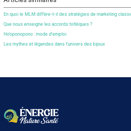
En quoi le MLM diffère-t-il des stratégies de marketing class
Que nous enseigne les accords toltèques ?
Ho’oponopono : mode d’emploi
Les mythes et légendes dans l’univers des bijoux