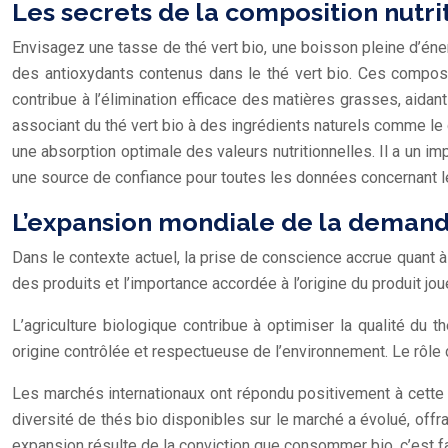
Les secrets de la composition nutrit
Envisagez une tasse de thé vert bio, une boisson pleine d’énerg
des antioxydants contenus dans le thé vert bio. Ces composés 
contribue à l’élimination efficace des matières grasses, aidant 
associant du thé vert bio à des ingrédients naturels comme le 
une absorption optimale des valeurs nutritionnelles. Il a un imp
une source de confiance pour toutes les données concernant les
L’expansion mondiale de la demande
Dans le contexte actuel, la prise de conscience accrue quant à 
des produits et l’importance accordée à l’origine du produit jo
L’agriculture biologique contribue à optimiser la qualité du
origine contrôlée et respectueuse de l’environnement. Le rôle 
Les marchés internationaux ont répondu positivement à cette
diversité de thés bio disponibles sur le marché a évolué, offr
expansion résulte de la conviction que consommer bio, c’est fa