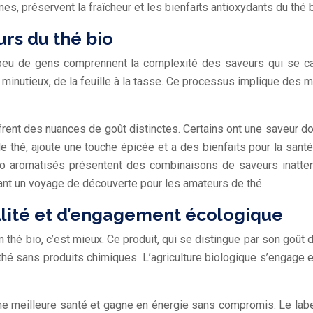
, préservent la fraîcheur et les bienfaits antioxydants du thé bi
urs du thé bio
s peu de gens comprennent la complexité des saveurs qui se ca
s minutieux, de la feuille à la tasse. Ce processus implique de
ffrent des nuances de goût distinctes. Certains ont une saveur d
s de thé, ajoute une touche épicée et a des bienfaits pour la sant
s bio aromatisés présentent des combinaisons de saveurs inatte
ant un voyage de découverte pour les amateurs de thé.
ualité et d’engagement écologique
 thé bio, c’est mieux. Ce produit, qui se distingue par son goût 
n thé sans produits chimiques. L’agriculture biologique s’engage e
e meilleure santé et gagne en énergie sans compromis. Le label F